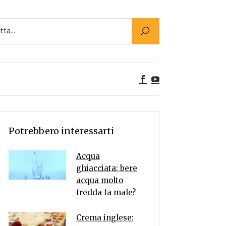
Utility
er Alimenti
ta a tavola
egetariane
tte Vegane
Rumors
Potrebbero interessarti
Acqua
ghiacciata: bere
acqua molto
fredda fa male?
Crema inglese: