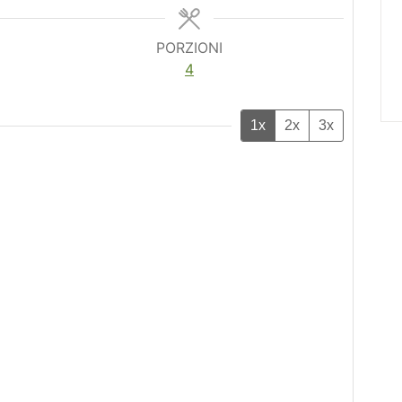
PORZIONI
4
1x
2x
3x