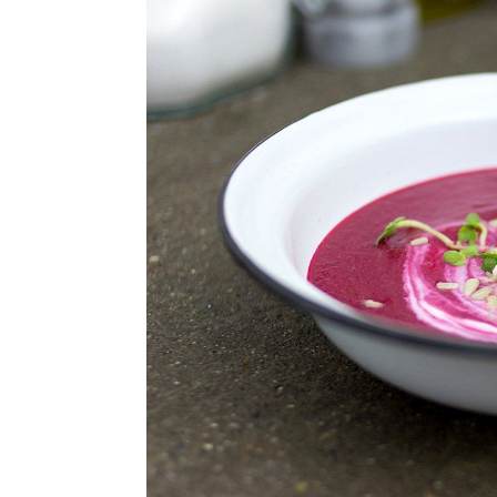
Ricette Contorni
Ricette Piatti unici
Ricette Pesce
Video Ricette
Ricette per Ingrediente