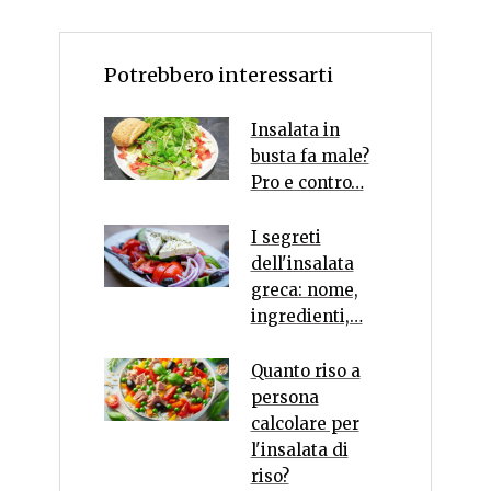
Potrebbero interessarti
Insalata in
busta fa male?
Pro e contro…
I segreti
dell'insalata
greca: nome,
ingredienti,…
Quanto riso a
persona
calcolare per
l'insalata di
riso?