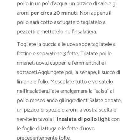
pollo in un po’ d’acqua ,un pizzico di sale e gli
aromi
per circa 20 minuti
. Non appena il
pollo sarà cotto asciugatelo tagliatelo a
pezzetti e mettetelo nell’insalatiera.
Togliete la buccia alle uova sode,tagliatele a
fettine e separatene 3 fette. Triatate poi le
rimaneti uova,i capperi e l’emmenthal e i
sottaceti.Aggiungete poi, la senape, il succo di
limone e l’olio. Mescolate tutto e versatelo
nell’insalatiera.Fate amalgamare la “salsa” al
pollo mescolando gli ingredienti.Salate pepate,
un pizzico di spezie o aromi a vostra scelta e
servite in tavola l’
Insalata di pollo light
con
le foglie di lattuga e le fette d’uovo
precedentemente tolte.