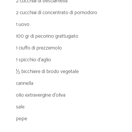
2 cucchiai di besciamella
2 cucchiai di concentrato di pomodoro
1 uovo
100 gr di pecorino grattugiato
1 ciuffo di prezzemolo
1 spicchio d’aglio
½ bicchiere di brodo vegetale
cannella
olio extravergine d’oliva
sale
pepe