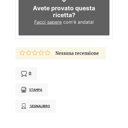
Avete provato questa
ricetta?
Facci sapere
com'è andata!
Nessuna recensione
0
STAMPA
SEGNALIBRO