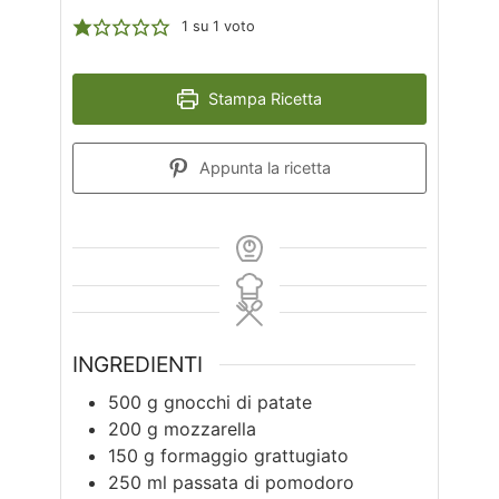
1
su 1 voto
Stampa Ricetta
Appunta la ricetta
INGREDIENTI
500
g
gnocchi di patate
200
g
mozzarella
150
g
formaggio grattugiato
250
ml
passata di pomodoro