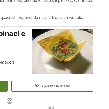
finemente, disponendo le fette sul pane accavallandole
 quadretti disponendo nei piatti o su un vassoio.
pinaci e
pomodori
Appunta la ricetta