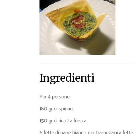
Ricette Contorni
Ricette Piatti unici
Ricette Pesce
Video Ricette
Ricette per Ingrediente
Ingredienti
Per 4 persone:
180 gr di spinaci,
150 gr di ricotta fresca,
6 fette di pane bianco per tramezzini a fette