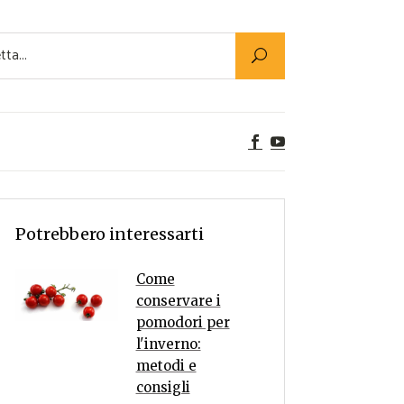
Utility
er Alimenti
ta a tavola
egetariane
tte Vegane
Rumors
Potrebbero interessarti
Come
conservare i
pomodori per
l'inverno:
metodi e
consigli