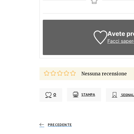
Avete pr
Facci saper
Nessuna recensione
0
STAMPA
SEGNAL
PRECEDENTE