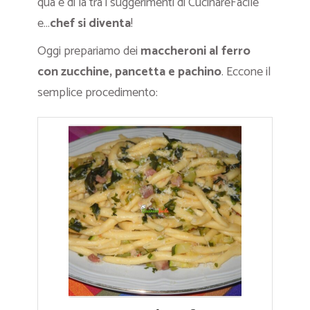
qua e di là tra i suggerimenti di CucinareFacile
e…
chef si diventa
!
Oggi prepariamo dei
maccheroni al ferro
con zucchine, pancetta e pachino
. Eccone il
semplice procedimento: