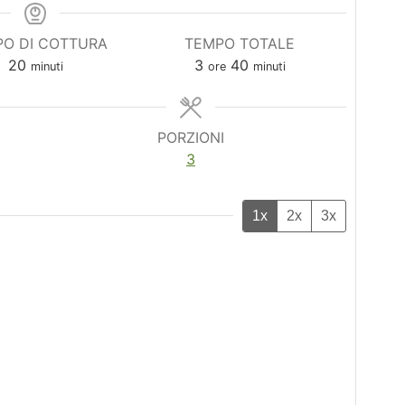
O DI COTTURA
TEMPO TOTALE
minuti
ore
minuti
20
3
40
minuti
ore
minuti
PORZIONI
3
1x
2x
3x