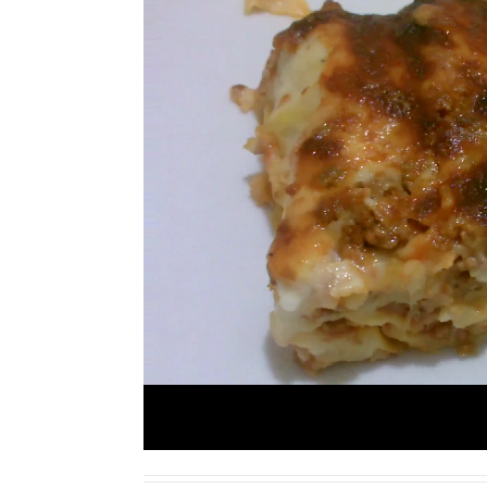
Ricette Contorni
Ricette Piatti unici
Ricette Pesce
Video Ricette
Ricette per Ingrediente