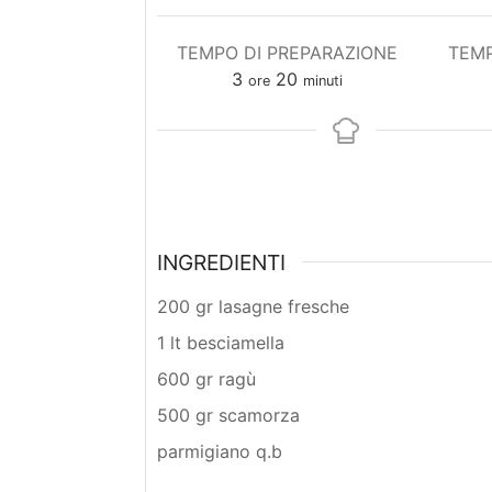
TEMPO DI PREPARAZIONE
TEMP
ore
minuti
3
20
ore
minuti
INGREDIENTI
200 gr lasagne fresche
1 lt besciamella
600 gr ragù
500 gr scamorza
parmigiano q.b