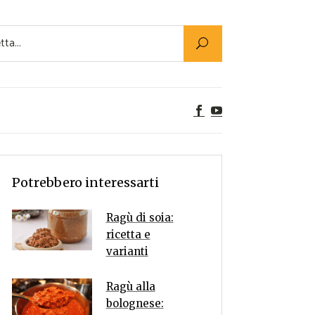
Utility
er Alimenti
ta a tavola
egetariane
tte Vegane
Rumors
Potrebbero interessarti
Ragù di soia:
ricetta e
varianti
Ragù alla
bolognese: