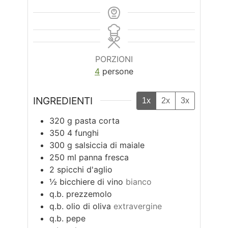
PORZIONI
4
persone
INGREDIENTI
1x
2x
3x
320
g
pasta corta
350
4
funghi
300
g
salsiccia di maiale
250
ml
panna fresca
2
spicchi d'aglio
½
bicchiere di vino
bianco
q.b.
prezzemolo
q.b.
olio di oliva
extravergine
q.b.
pepe