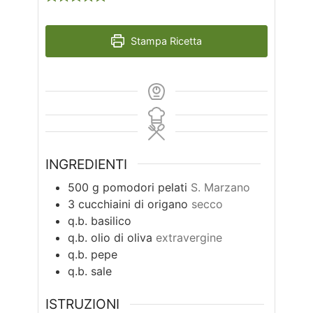
Stampa Ricetta
INGREDIENTI
500
g
pomodori pelati
S. Marzano
3
cucchiaini di origano
secco
q.b.
basilico
q.b.
olio di oliva
extravergine
q.b.
pepe
q.b.
sale
ISTRUZIONI