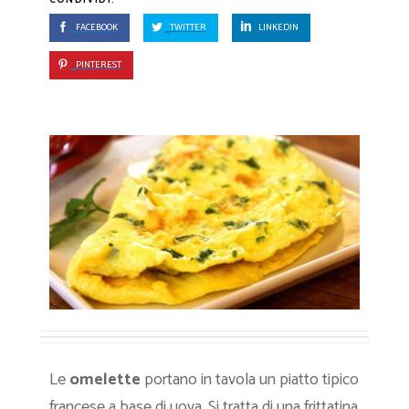
FACEBOOK
TWITTER
LINKEDIN
PINTEREST
Le
omelette
portano in tavola un piatto tipico
francese a base di uova. Si tratta di una frittatina