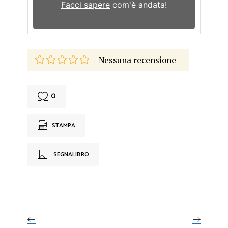
Facci sapere
com'è andata!
Nessuna recensione
0
STAMPA
SEGNALIBRO