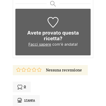
Avete provato questa
ricetta?
Facci sapere
com'è andata!
Nessuna recensione
0
STAMPA