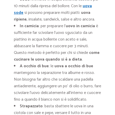
10 minuti dalla ripresa del bollore. Con le
uova
sode
si possono preparare molti piatti:
uova
ripiene
, insalate, sandwick, salse e altro ancora.
In camicia
: per preparare l’
uovo in camicia
è
sufficiente far scivolare l’uovo sgusciato da un
piattino in acqua bollente con aceto e sale,
abbassare la fiamma e cuocere per 3 minuti.
Questo metodo è perfetto per chi si chiede
come
cucinare le uova quando si è a dieta
.
A occhio di bue
: le
uova a occhio di bue
mantengono la separazione tra albume e rosso.
Non bisogna far altro che scaldare una padella
antiaderente, aggiungere un po’ di olio o burro, fare
scivolare l’uovo delicatemente all’interno e cuocere
fino a quando il bianco non si è solidificato.
Strapazzato
: basta sbattere le uova in una
ciotola con sale e pepe, versare il tutto in una