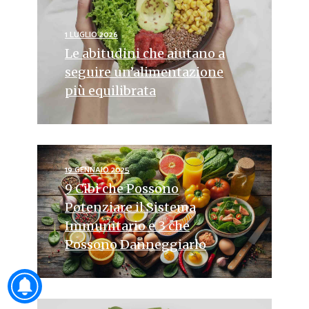
1 LUGLIO 2026
Le abitudini che aiutano a
seguire un’alimentazione
più equilibrata
19 GENNAIO 2025
9 Cibi che Possono
Potenziare il Sistema
Immunitario e 3 che
Possono Danneggiarlo