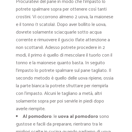
Procuratevi del pane in modo che l’impasto lo
potrete spalmare sopra per ottenere così tanti
crostini. Vi occorrono almeno 2 uova, la maionese
e il tonno (1 scatola). Dopo aver bollito le uova,
dovrete solamente sciacquarle sotto acqua
corrente e rimuovere il guscio (fate attenzione a
non scottarvi). Adesso potrete procedere in 2
modi, il primo è quello di mescolare il tuorlo con il
tonno e la maionese quanto basta. In seguito
l’impasto lo potrete spalmare sul pane tagliato. Il
secondo metodo è quello delle uova ripiene, ossia
la parte bianca la potrete sfruttare per riempirla
con l’impasto. Alcuni le tagliano a metà, altri
solamente sopra per poi servirle in piedi dopo
averle riempite.
Al pomodoro
: le
uova al pomodoro
sono
gustose e facili da preparare, rientrano tra le
migliori scelte in cucina quando parliamo di uova.