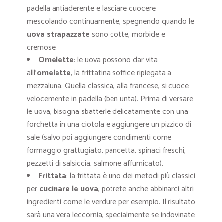
padella antiaderente e lasciare cuocere
mescolando continuamente, spegnendo quando le
uova strapazzate
sono cotte, morbide e
cremose.
Omelette
: le uova possono dar vita
alll’
omelette
, la frittatina soffice ripiegata a
mezzaluna. Quella classica, alla francese, si cuoce
velocemente in padella (ben unta). Prima di versare
le uova, bisogna sbatterle delicatamente con una
forchetta in una ciotola e aggiungere un pizzico di
sale (salvo poi aggiungere condimenti come
formaggio grattugiato, pancetta, spinaci freschi,
pezzetti di salsiccia, salmone affumicato).
Frittata
: la frittata è uno dei metodi più classici
per
cucinare le uova
, potrete anche abbinarci altri
ingredienti come le verdure per esempio. Il risultato
sarà una vera leccornia, specialmente se indovinate