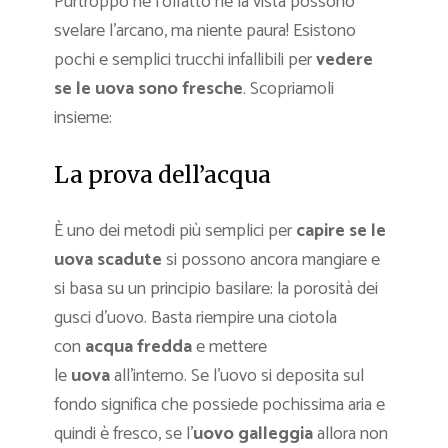
Purtroppo né l’olfatto né la vista possono
svelare l’arcano, ma niente paura! Esistono
pochi e semplici trucchi infallibili per
vedere
se le uova sono fresche
. Scopriamoli
insieme:
La prova dell’acqua
È uno dei metodi più semplici per
capire se le
uova scadute
si possono ancora mangiare e
si basa su un principio basilare: la porosità dei
gusci d’uovo. Basta riempire una ciotola
con
acqua fredda
e mettere
le
uova
all’interno. Se l’uovo si deposita sul
fondo significa che possiede pochissima aria e
quindi è fresco, se l’
uovo galleggia
allora non