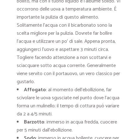
bollito, ma con il tuorlo liquido e l’albume solido. Vi
occorrono delle uova a temperatura ambiente. È
importante la pulizia di questo alimento.
Solitamente l’acqua con il bicarbonato sono la
scelta migliore per la pulizia. Dovrete far bollire
l’acqua e utilizzare un po’ di sale. Appena pronta,
aggiungerci l’uovo e aspettare 3 minuti circa.
Togliere facendo attenzione a non scottarvi e
sciacquare sotto acqua corrente. Generalmente
viene servito con il portauovo, un vero classico per
gustarlo.
Affogato
: al momento dell’ebollizione, far
scivolare le uova sgusciate nel punto dove l’acqua
forma un mulinello; il tempo di cottura può variare
da 2 a 4/5 minuti.
Barzotto
: immerso in acqua fredda, cuocere
per 5 minuti dall’ebollizione.
Sodo
: immerso in acqua bollente, cuocere per