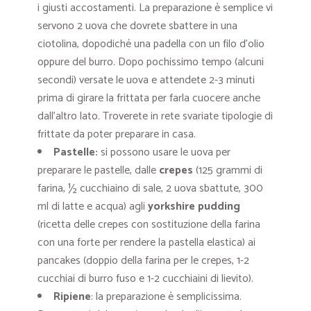
i giusti accostamenti. La preparazione è semplice vi
servono 2 uova che dovrete sbattere in una
ciotolina, dopodiché una padella con un filo d’olio
oppure del burro. Dopo pochissimo tempo (alcuni
secondi) versate le uova e attendete 2-3 minuti
prima di girare la frittata per farla cuocere anche
dall’altro lato. Troverete in rete svariate tipologie di
frittate da poter preparare in casa.
Pastelle:
si possono usare le uova per
preparare le pastelle, dalle
crepes
(
125 grammi di
farina, ½ cucchiaino di sale, 2 uova sbattute, 300
ml di latte e acqua) a
gli
yorkshire pudding
(ricetta
delle crepes con sostituzione della farina
con una forte per rendere la pastella elastica) ai
pancakes (
doppio della farina per le crepes, 1-2
cucchiai di burro fuso e 1-2 cucchiaini di lievito)
.
Ripiene
: la preparazione è semplicissima.