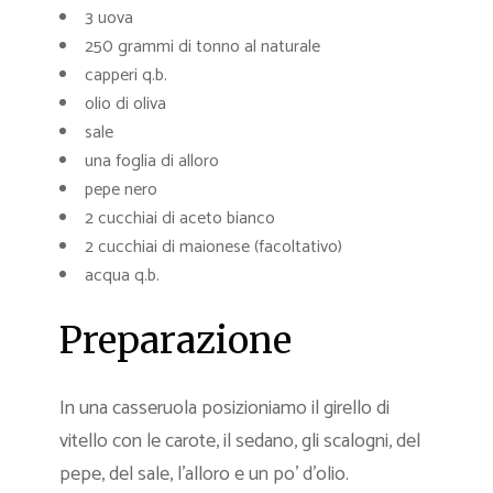
3 uova
250 grammi di tonno al naturale
capperi q.b.
olio di oliva
sale
una foglia di alloro
pepe nero
2 cucchiai di aceto bianco
2 cucchiai di maionese (facoltativo)
acqua q.b.
Preparazione
In una casseruola posizioniamo il girello di
vitello con le carote, il sedano, gli scalogni, del
pepe, del sale, l’alloro e un po’ d’olio.