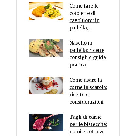
Come fare le
cotolette di
cavolfiore: in
padella,…
Nasello in
padella: ricette,
consigli e guida
pratica
Come usare la
carne in scatola:
ricette e
considerazioni
Tagli di carne
per le bistecche:
nomi e cottura