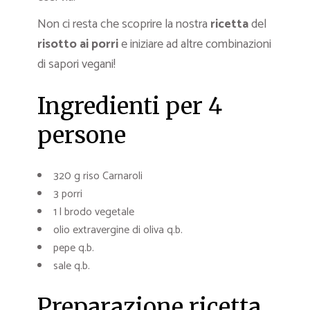
Non ci resta che scoprire la nostra
ricetta
del
risotto ai porri
e iniziare ad altre combinazioni
di sapori vegani!
Ingredienti per 4
persone
320 g riso Carnaroli
3 porri
1 l brodo vegetale
olio extravergine di oliva q.b.
pepe q.b.
sale q.b.
Preparazione ricetta