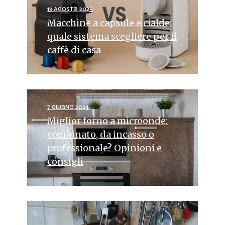
13 AGOSTO 2025
Macchine a capsule e cialde:
quale sistema scegliere per il
caffè di casa
7 GIUGNO 2024
Miglior forno a microonde:
combinato, da incasso o
professionale? Opinioni e
consigli