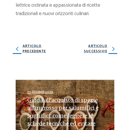
lettrice ostinata e appassionata di ricette
tradizionali e nuovi orizzonti culinari.
ARTICOLO
ARTICOLO
PRECEDENTE
SUCCESSIVO
23 GIUGNO 2026
Guida all’acquisto di spezie
all’ingrosso per salumifici e
sughifici: come leggere le
schede tecniche ed evitare