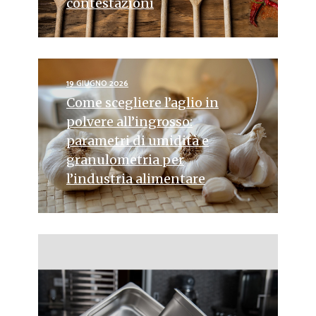
contestazioni
19 GIUGNO 2026
Come scegliere l’aglio in
polvere all’ingrosso:
parametri di umidità e
granulometria per
l’industria alimentare