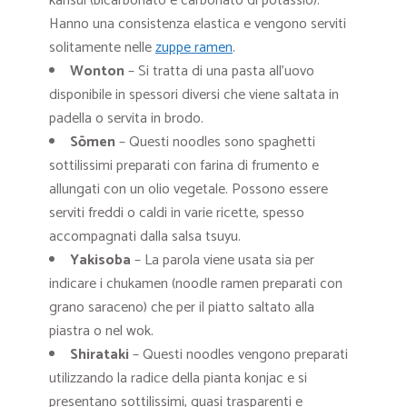
kansui (bicarbonato e carbonato di potassio).
Hanno una consistenza elastica e vengono serviti
solitamente nelle
zuppe ramen
.
Wonton
– Si tratta di una pasta all’uovo
disponibile in spessori diversi che viene saltata in
padella o servita in brodo.
Sōmen
– Questi noodles sono spaghetti
sottilissimi preparati con farina di frumento e
allungati con un olio vegetale. Possono essere
serviti freddi o caldi in varie ricette, spesso
accompagnati dalla salsa tsuyu.
Yakisoba
– La parola viene usata sia per
indicare i chukamen (noodle ramen preparati con
grano saraceno) che per il piatto saltato alla
piastra o nel wok.
Shirataki
– Questi noodles vengono preparati
utilizzando la radice della pianta konjac e si
presentano sottilissimi, quasi trasparenti e