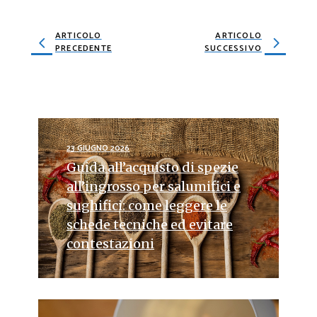
ARTICOLO
ARTICOLO
PRECEDENTE
SUCCESSIVO
23 GIUGNO 2026
Guida all’acquisto di spezie
all’ingrosso per salumifici e
sughifici: come leggere le
schede tecniche ed evitare
contestazioni