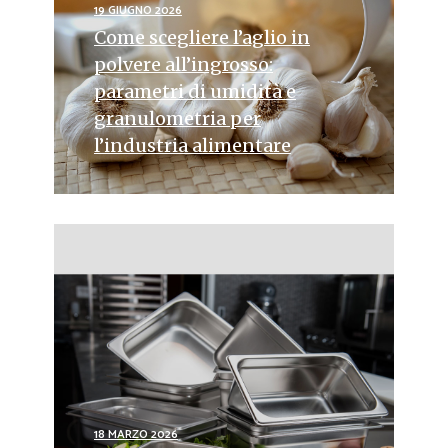
19 GIUGNO 2026
Come scegliere l’aglio in
polvere all’ingrosso:
parametri di umidità e
granulometria per
l’industria alimentare
18 MARZO 2026