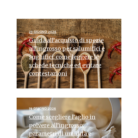
23 GIUGNO 2026
Guida all’acquisto di spezie
all’ingrosso per salumifici e
sughifici: come leggere le
schede tecniche ed evitare
contestazioni
19 GIUGNO 2026
Come scegliere l’aglio in
polvere all’ingrosso:
parametri di umidità e