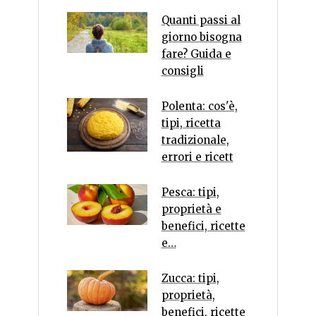
Quanti passi al
giorno bisogna
fare? Guida e
consigli
Polenta: cos'è,
tipi, ricetta
tradizionale,
errori e ricett
Pesca: tipi,
proprietà e
benefici, ricette
e…
Zucca: tipi,
proprietà,
benefici, ricette