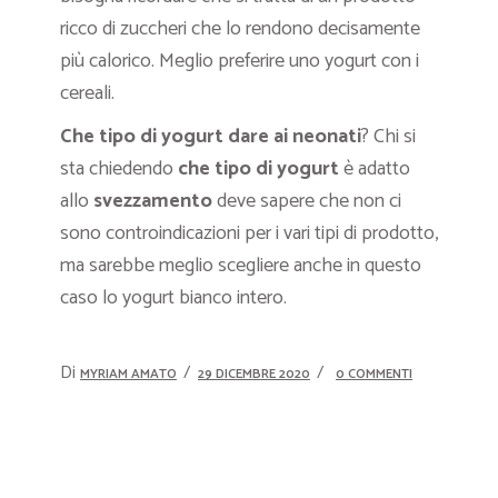
ricco di zuccheri che lo rendono decisamente
più calorico. Meglio preferire uno yogurt con i
cereali.
Che tipo di yogurt dare ai neonati
? Chi si
sta chiedendo
che tipo di yogurt
è adatto
allo
svezzamento
deve sapere che non ci
sono controindicazioni per i vari tipi di prodotto,
ma sarebbe meglio scegliere anche in questo
caso lo yogurt bianco intero.
Di
MYRIAM AMATO
29 DICEMBRE 2020
0 COMMENTI