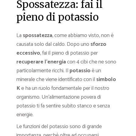
Spossatezza: fai il
pieno di potassio
La
spossatezza
, come abbiamo visto, non è
causata solo dal caldo. Dopo uno
sforzo
eccessivo
, fai il pieno di potassio per
recuperare l’energia
con 4 cibi che ne sono
particolarmente ricchi. Il
potassio
è un
minerale che viene identificato con il
simbolo
K
e ha un ruolo fondamentale per il nostro
organismo. Un’alimentazione povera di
potassio ti fa sentire subito stanco e senza
energie.
Le funzioni del potassio sono di grande
importanza, perché oltre ad occuparsi