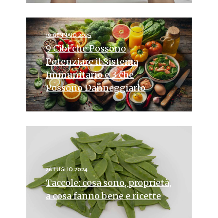
19 GENNAIO 2025
9 Cibi che Possono
Potenziare il Sistema
Immunitario e 3 che
Possono Danneggiarlo
26 LUGLIO 2024
Taccole: cosa sono, proprietà,
a cosa fanno bene e ricette