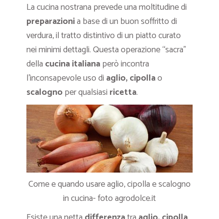
La cucina nostrana prevede una moltitudine di
preparazioni
a base di un buon soffritto di
verdura, il tratto distintivo di un piatto curato
nei minimi dettagli. Questa operazione “sacra”
della
cucina italiana
però incontra
l’inconsapevole uso di
aglio, cipolla
o
scalogno
per qualsiasi
ricetta
.
Come e quando usare aglio, cipolla e scalogno
in cucina- foto agrodolce.it
Esiste una netta
differenza
tra
aglio, cipolla