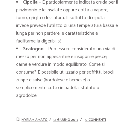
Cipolla
– È particolarmente indicata cruda per il
pinzimonio e le insalate oppure cotta a vapore,
forno, griglia o lessatura. Il soffritto di cipolla
invece prevede l’utilizzo di una temperatura bassa e
lunga per non perdere le caratteristiche e
facilitarne la digeribilità.
Scalogno
– Può essere considerato una via di
mezzo per non appesantire e insaporire pesce,
carne e verdure in modo equilibrato. Come si
consuma? È possibile utilizzarlo per soffritti, brodi,
zuppe e salse (bordolese e bernese) o
semplicemente cotto in padella, stufato o
agrodolce.
Di
MYRIAM AMATO
12 GIUGNO 2017
0 COMMENTI