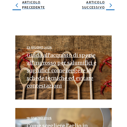
ARTICOLO
ARTICOLO
PRECEDENTE
SUCCESSIVO
23 GIUGNO 2026
Guida all’acquisto di spezie
all’ingrosso per salumifici e
sughifici: come leggere le
schede tecniche ed evitare
contestazioni
19 GIUGNO 2026
Come scegliere l’aglio in