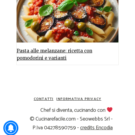
Pasta alle melanzane: ricetta con
pomodorini e varianti
CONTATTI
INFORMATIVA PRIVACY
Chef si diventa, cucinando con
© Cucinarefacile.com - Seowebbs Srl -
P.Iva 04278590759 -
credits Encodia