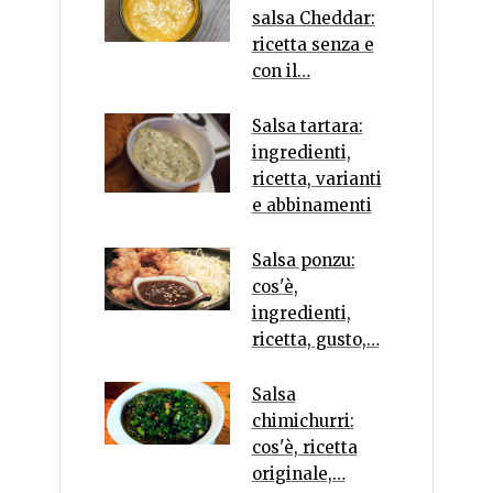
salsa Cheddar:
ricetta senza e
con il…
Salsa tartara:
ingredienti,
ricetta, varianti
e abbinamenti
Salsa ponzu:
cos'è,
ingredienti,
ricetta, gusto,…
Salsa
chimichurri:
cos'è, ricetta
originale,…