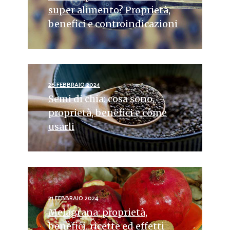
super alimento? Proprietà,
benefici e controindicazioni
26 FEBBRAIO 2024
Semi di chia: cosa sono,
proprietà, benefici e come
usarli
21 FEBBRAIO 2024
Melagrana: proprietà,
benefici, ricette ed effetti