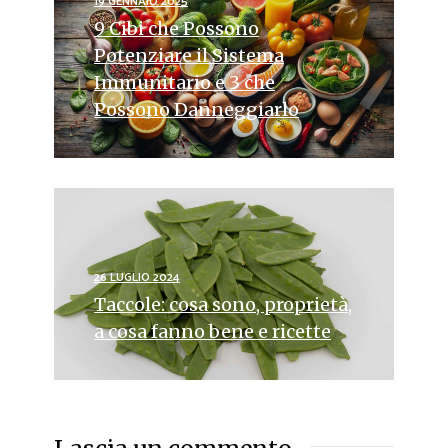
19 GENNAIO 2025
9 Cibi che Possono
Potenziare il Sistema
Immunitario e 3 che
Possono Danneggiarlo
26 LUGLIO 2024
Taccole: cosa sono, proprietà,
a cosa fanno bene e ricette