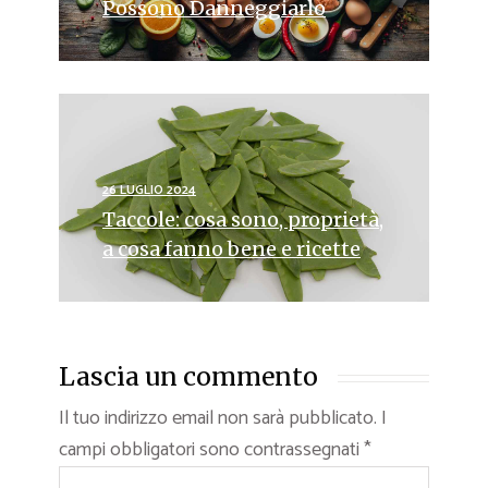
Possono Danneggiarlo
26 LUGLIO 2024
Taccole: cosa sono, proprietà,
a cosa fanno bene e ricette
Lascia un commento
Il tuo indirizzo email non sarà pubblicato.
I
campi obbligatori sono contrassegnati
*