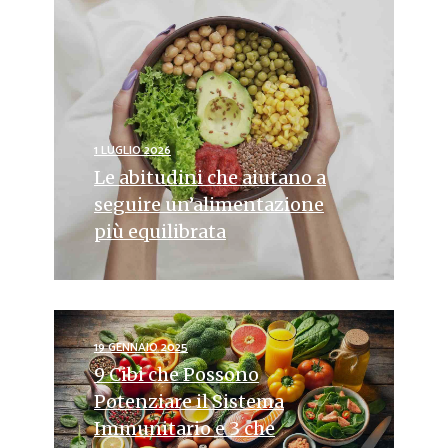
1 LUGLIO 2026
Le abitudini che aiutano a
seguire un’alimentazione
più equilibrata
19 GENNAIO 2025
9 Cibi che Possono
Potenziare il Sistema
Immunitario e 3 che