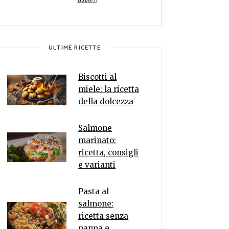
ULTIME RICETTE
Biscotti al
miele: la ricetta
della dolcezza
Salmone
marinato:
ricetta, consigli
e varianti
Pasta al
salmone:
ricetta senza
panna e