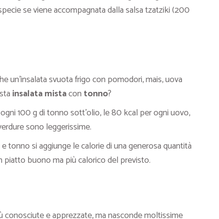
specie se viene accompagnata dalla salsa tzatziki (200
che un’insalata svuota frigo con pomodori, mais, uova
esta
insalata mista
con
tonno
?
ni 100 g di tonno sott’olio, le 80 kcal per ogni uovo,
e verdure sono leggerissime.
e tonno si aggiunge le calorie di una generosa quantità
 un piatto buono ma più calorico del previsto.
più conosciute e apprezzate, ma nasconde moltissime