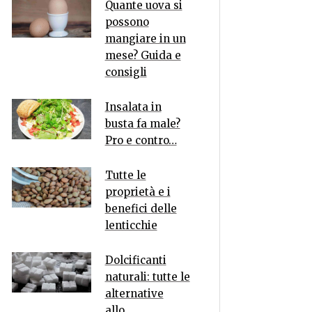
Quante uova si
possono
mangiare in un
mese? Guida e
consigli
Insalata in
busta fa male?
Pro e contro…
Tutte le
proprietà e i
benefici delle
lenticchie
Dolcificanti
naturali: tutte le
alternative
allo…