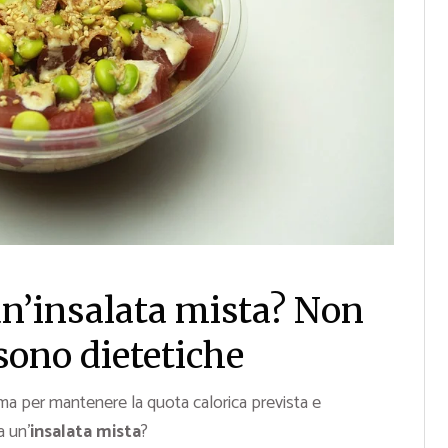
un’insalata mista? Non
 sono dietetiche
ma per mantenere la quota calorica prevista e
a un’
insalata mista
?