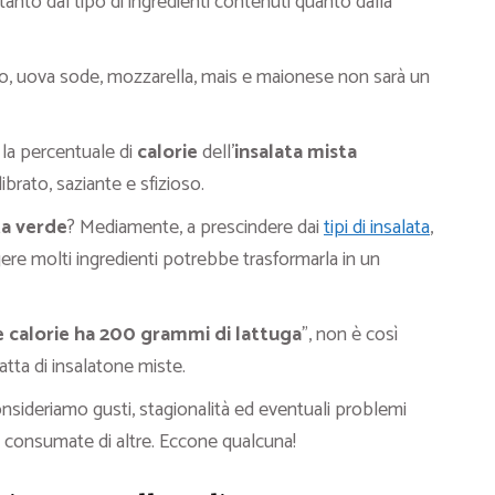
anto dal tipo di ingredienti contenuti quanto dalla
ato, uova sode, mozzarella, mais e maionese non sarà un
, la percentuale di
calorie
dell’
insalata
mista
ibrato, saziante e sfizioso.
ta verde
? Mediamente, a prescindere dai
tipi di insalata
,
re molti ingredienti potrebbe trasformarla in un
 calorie ha 200 grammi di lattuga
”, non è così
tta di insalatone miste.
onsideriamo gusti, stagionalità ed eventuali problemi
ù consumate di altre. Eccone qualcuna!