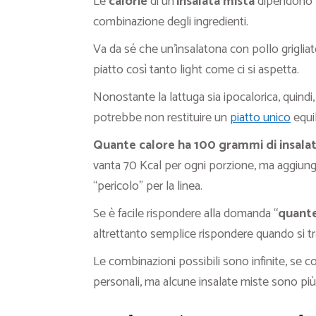
Le
calorie
di un’
insalata mista
dipendono t
combinazione degli ingredienti.
Va da sé che un’insalatona con pollo grigli
piatto così tanto light come ci si aspetta.
Nonostante la lattuga sia ipocalorica, quindi
potrebbe non restituire un
piatto unico
equil
Quante calore ha 100 grammi di insala
vanta 70 Kcal per ogni porzione, ma aggiunge
“pericolo” per la linea.
Se è facile rispondere alla domanda “
quante
altrettanto semplice rispondere quando si tra
Le combinazioni possibili sono infinite, se c
personali, ma alcune insalate miste sono pi