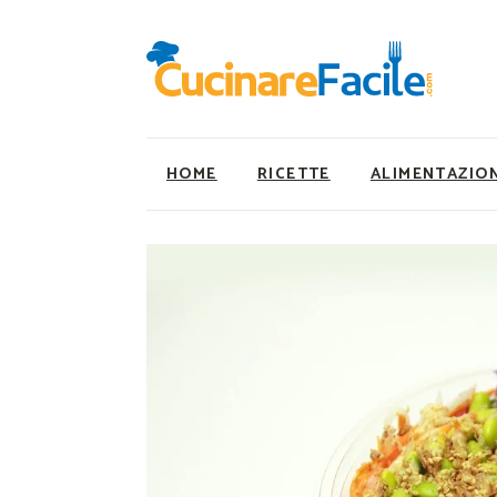
HOME
RICETTE
ALIMENTAZIO
Ricette Facili e Veloci
Utility
Ricette Primi Piatti
Super Alimenti
Ricette Antipasti
Nutrizionista a ta
Ricette Dolci
Ricette Vegetaria
Ricette Carne
Ricette Vegane
Ricette Secondi
Rumors
Ricette Pizze e Rustici