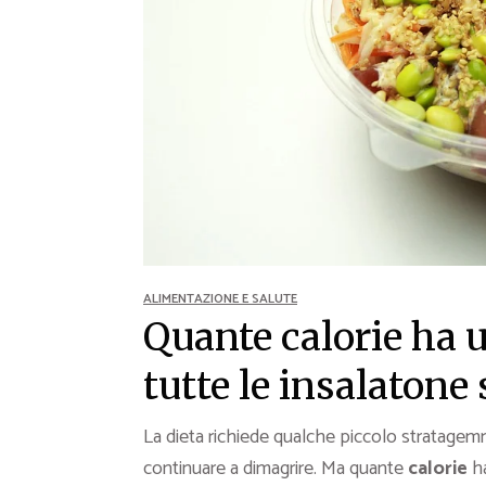
Ricette Contorni
Ricette Piatti unici
Ricette Pesce
Video Ricette
Ricette per Ingrediente
ALIMENTAZIONE E SALUTE
Quante calorie ha 
tutte le insalatone
La dieta richiede qualche piccolo stratagem
continuare a dimagrire. Ma quante
calorie
h