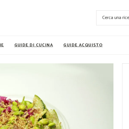
Ricette Facili e Veloci
Cerca
Ricette Primi Piatti
Sup
Ricette Antipasti
Nutrizionis
Ricette Dolci
Ricette V
NE
GUIDE DI CUCINA
GUIDE ACQUISTO
Ricette Carne
Rice
Ricette Secondi
Ricette Pizze e Rustici
Ricette Contorni
vola
Ricette Piatti unici
ne
Ricette Pesce
Video Ricette
Ricette per Ingrediente