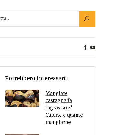
Utility
er Alimenti
ta a tavola
egetariane
tte Vegane
Rumors
Potrebbero interessarti
Mangiare
castagne fa
ingrassare?
Calorie e quante
mangiarne