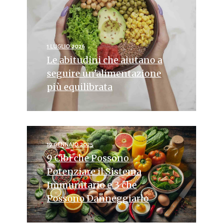
1 LUGLIO 2026
Le abitudini che aiutano a
seguire un’alimentazione
più equilibrata
19 GENNAIO 2025
9 Cibi che Possono
Potenziare il Sistema
Immunitario e 3 che
Possono Danneggiarlo