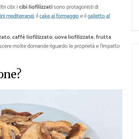
ri cibi: i
cibi liofilizzati
sono protagonisti di
tini mediterranei
, il
cake al formaggio
e il
galletto al
zzato
,
caffè liofilizzato
,
uova liofilizzate
,
frutta
nascere molte domande riguardo le proprietà e l’impatto
ione?