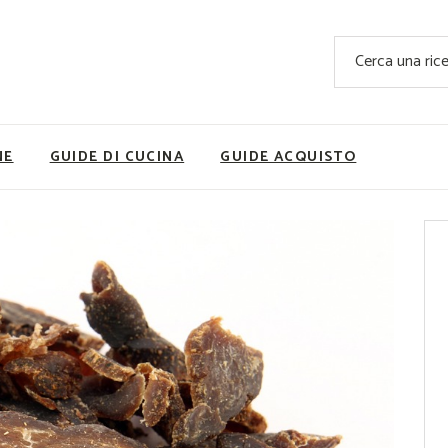
Ricette Facili e Veloci
Cerca
Ricette Primi Piatti
Sup
Ricette Antipasti
Nutrizionis
Ricette Dolci
Ricette V
NE
GUIDE DI CUCINA
GUIDE ACQUISTO
Ricette Carne
Rice
Ricette Secondi
Ricette Pizze e Rustici
Ricette Contorni
vola
Ricette Piatti unici
ne
Ricette Pesce
Video Ricette
Ricette per Ingrediente