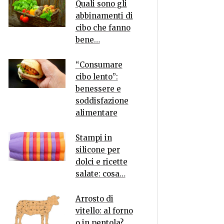
Quali sono gli
abbinamenti di
cibo che fanno
bene…
“Consumare
cibo lento”:
benessere e
soddisfazione
alimentare
Stampi in
silicone per
dolci e ricette
salate: cosa…
Arrosto di
vitello: al forno
o in pentola?