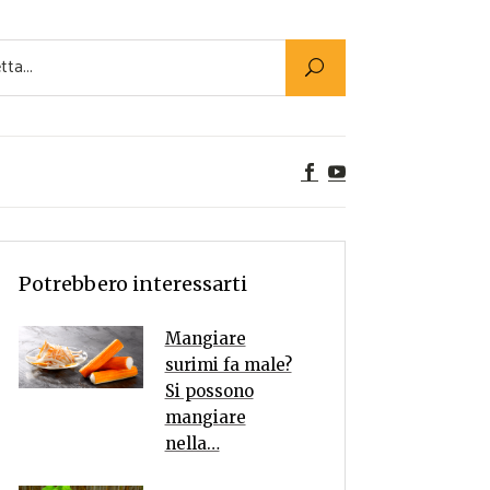
Utility
er Alimenti
ta a tavola
egetariane
tte Vegane
Rumors
Potrebbero interessarti
Mangiare
surimi fa male?
Si possono
mangiare
nella…