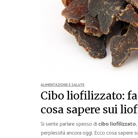
Ricette Contorni
Ricette Piatti unici
Ricette Pesce
Video Ricette
Ricette per Ingrediente
ALIMENTAZIONE E SALUTE
Cibo liofilizzato: f
cosa sapere sui liof
Si sente parlare spesso di
cibo liofilizzato
perplessità ancora oggi. Ecco cosa sapere 