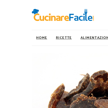
HOME
RICETTE
ALIMENTAZIO
Ricette Facili e Veloci
Utility
Ricette Primi Piatti
Super Alimenti
Ricette Antipasti
Nutrizionista a ta
Ricette Dolci
Ricette Vegetaria
Ricette Carne
Ricette Vegane
Ricette Secondi
Rumors
Ricette Pizze e Rustici