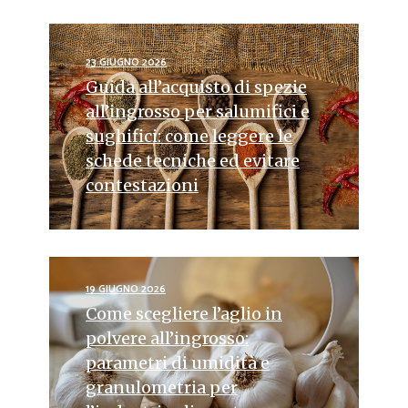
23 GIUGNO 2026
Guida all’acquisto di spezie
all’ingrosso per salumifici e
sughifici: come leggere le
schede tecniche ed evitare
contestazioni
19 GIUGNO 2026
Come scegliere l’aglio in
polvere all’ingrosso:
parametri di umidità e
granulometria per