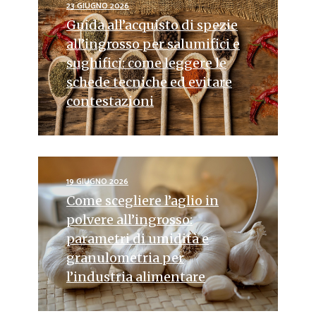
23 GIUGNO 2026
Guida all’acquisto di spezie
all’ingrosso per salumifici e
sughifici: come leggere le
schede tecniche ed evitare
contestazioni
19 GIUGNO 2026
Come scegliere l’aglio in
polvere all’ingrosso:
parametri di umidità e
granulometria per
l’industria alimentare