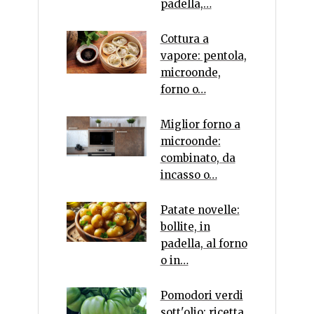
padella,…
Cottura a
vapore: pentola,
microonde,
forno o…
Miglior forno a
microonde:
combinato, da
incasso o…
Patate novelle:
bollite, in
padella, al forno
o in…
Pomodori verdi
sott'olio: ricetta