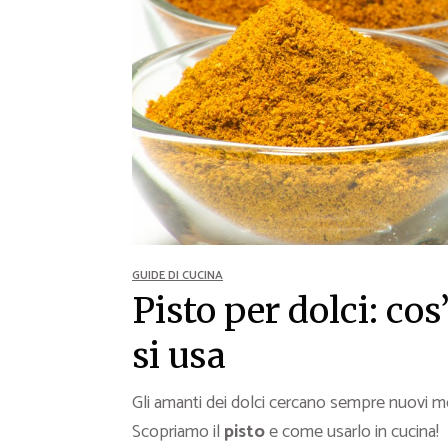
Ricette Contorni
Ricette Piatti unici
Ricette Pesce
Video Ricette
Ricette per Ingrediente
GUIDE DI CUCINA
Pisto per dolci: cos
si usa
Gli amanti dei dolci cercano sempre nuovi mod
Scopriamo il
pisto
e come usarlo in cucina!