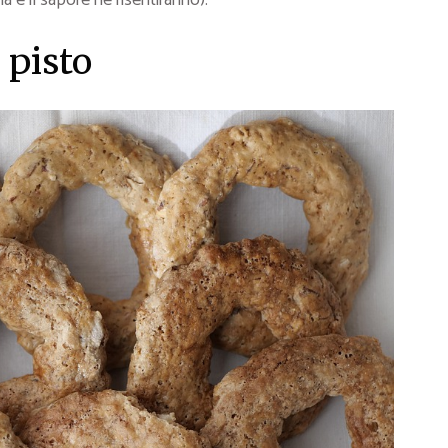
 e il sapore ne risentiranno).
 pisto