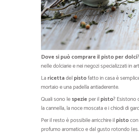
Dove si può comprare il pisto per dolci
?
nelle dolciarie e nei negozi specializzati in a
La
ricetta
del
pisto
fatto in casa è semplic
mortaio e una padella antiaderente.
Quali sono le
spezie
per il
pisto
? Esistono 
la cannella, la noce moscata e i chiodi di gar
Per il resto è possibile arricchire il
pisto
con
profumo aromatico e dal gusto rotondo (es. 