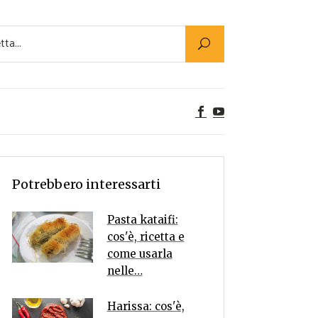
Utility
er Alimenti
ta a tavola
egetariane
tte Vegane
Rumors
Potrebbero interessarti
Pasta kataifi:
cos'è, ricetta e
come usarla
nelle…
Harissa: cos'è,