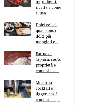
ingredienti,
ricetta e come
si usa
Dolci veloci:
quali sono i
dolci più
mangiati e…
Farina di
tapioca: cos'è,
proprietà e
come si usa…
Misurino
cocktail o
jigger: cos'è,
come si usa,…