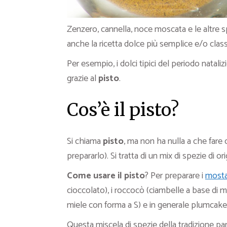
Zenzero, cannella, noce moscata e le altre s
anche la ricetta dolce più semplice e/o class
Per esempio, i dolci tipici del periodo natal
grazie al
pisto
.
Cos’è il pisto?
Si chiama
pisto
, ma non ha nulla a che fare 
prepararlo). Si tratta di un mix di spezie di o
Come usare il pisto
? Per preparare i
mosta
cioccolato), i roccocò (ciambelle a base di m
miele con forma a S) e in generale plumcake, 
Questa miscela di spezie della tradizione par