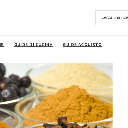
Ricette Facili e Veloci
Cerca
Ricette Primi Piatti
Sup
Ricette Antipasti
Nutrizionis
Ricette Dolci
Ricette V
NE
GUIDE DI CUCINA
GUIDE ACQUISTO
Ricette Carne
Rice
Ricette Secondi
Ricette Pizze e Rustici
Ricette Contorni
vola
Ricette Piatti unici
ne
Ricette Pesce
Video Ricette
Ricette per Ingrediente