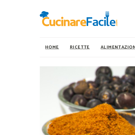
HOME
RICETTE
ALIMENTAZIO
Ricette Facili e Veloci
Utility
Ricette Primi Piatti
Super Alimenti
Ricette Antipasti
Nutrizionista a ta
Ricette Dolci
Ricette Vegetaria
Ricette Carne
Ricette Vegane
Ricette Secondi
Rumors
Ricette Pizze e Rustici