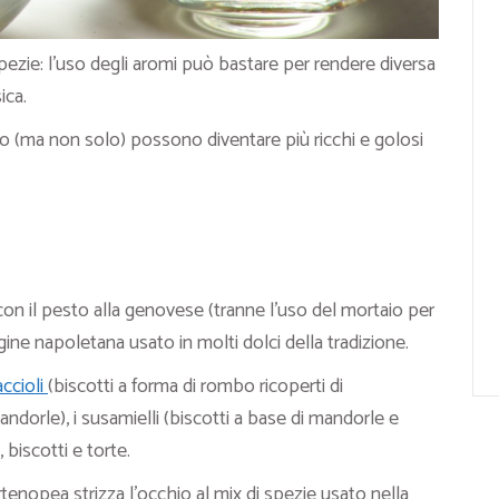
pezie: l’uso degli aromi può bastare per rendere diversa
ica.
izio (ma non solo) possono diventare più ricchi e golosi
con il pesto alla genovese (tranne l’uso del mortaio per
rigine napoletana usato in molti dolci della tradizione.
ccioli
(biscotti a forma di rombo ricoperti di
andorle), i susamielli (biscotti a base di mandorle e
biscotti e torte.
tenopea strizza l’occhio al mix di spezie usato nella