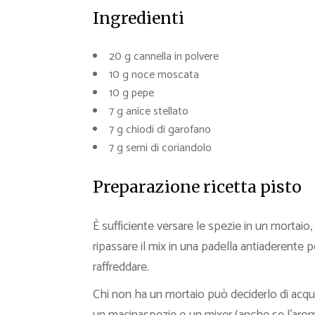
Ingredienti
20 g cannella in polvere
10 g noce moscata
10 g pepe
7 g anice stellato
7 g chiodi di garofano
7 g semi di coriandolo
Preparazione ricetta pisto
È sufficiente versare le spezie in un mortaio
ripassare il mix in una padella antiaderente
raffreddare.
Chi non ha un mortaio può deciderlo di acqui