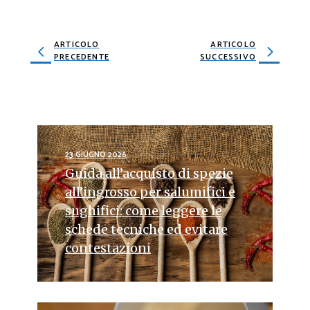
ARTICOLO
ARTICOLO
PRECEDENTE
SUCCESSIVO
23 GIUGNO 2026
Guida all’acquisto di spezie
all’ingrosso per salumifici e
sughifici: come leggere le
schede tecniche ed evitare
contestazioni