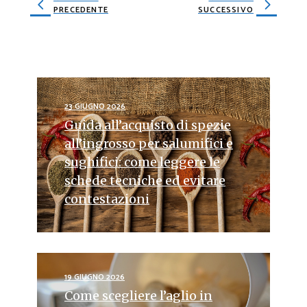
PRECEDENTE
SUCCESSIVO
23 GIUGNO 2026
Guida all’acquisto di spezie
all’ingrosso per salumifici e
sughifici: come leggere le
schede tecniche ed evitare
contestazioni
19 GIUGNO 2026
Come scegliere l’aglio in