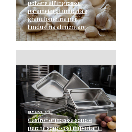
polvere all’ingrosso:
parametri di umidità e
granulometria per
l’industria alimentare
18 MARZO 2026
Gastronorm: cosa sono e
perché sono così importanti