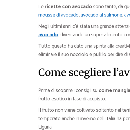
Le
ricette con avocado
sono tante, da que
mousse di avocado
,
avocado al salmone
,
av
Negli ultimi anni c’è stata una grande attenz
avocado
, diventando un super alimento con 
Tutto questo ha dato una spinta alla creativit
eliminare il suo nocciolo e pulirlo per dire d
Come scegliere l’a
Prima di scoprire i consigli su
come mangia
frutto esotico in fase di acquisto.
Il frutto non viene coltivato soltanto nei terri
temperato anche in inverno dell’Italia ha perme
Liguria.