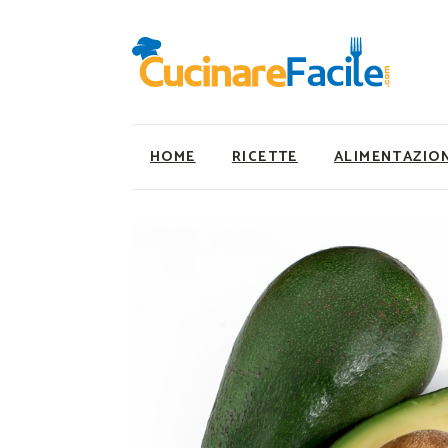
HOME
RICETTE
ALIMENTAZIO
Ricette Facili e Veloci
Utility
Ricette Primi Piatti
Super Alimenti
Ricette Antipasti
Nutrizionista a ta
Ricette Dolci
Ricette Vegetaria
Ricette Carne
Ricette Vegane
Ricette Secondi
Rumors
Ricette Pizze e Rustici