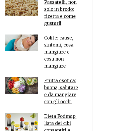
Passatelli, non
solo in brodo:
ricetta e come
gustarli
Colite: cause,
sintomi, cosa
mangiare e
cosa non
mangiare
Frutta esotica:
buona, salutare
e da mangiare
con gli occhi
Dieta Fodmap:
lista dei cibi
consentiti e