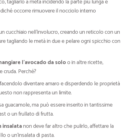
co, tagliarlo a metà incidendo la parte più lunga e
odiché occorre rimuovere il nocciolo interno
n cucchiaio nell’involucro, creando un reticolo con un
re tagliando le metà in due e pelare ogni spicchio con
angiare l’avocado da solo
o in altre ricette,
e cruda. Perché?
, facendolo diventare amaro e disperdendo le proprietà
uesto non rappresenta un limite.
alsa guacamole, ma può essere inserito in tantissime
t o un frullato di frutta.
 insalata
non deve far altro che pulirlo, affettare la
llo o un’insalata di pasta.