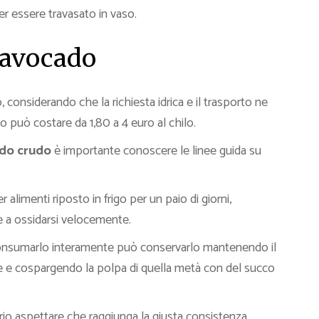
r essere travasato in vaso.
’avocado
considerando che la richiesta idrica e il trasporto ne
so può costare da 1,80 a 4 euro al chilo.
ado crudo
è importante conoscere le linee guida su
 alimenti riposto in frigo per un paio di giorni,
e a ossidarsi velocemente.
consumarlo interamente può conservarlo mantenendo il
re e cospargendo la polpa di quella metà con del succo
io aspettare che raggiunga la giusta consistenza