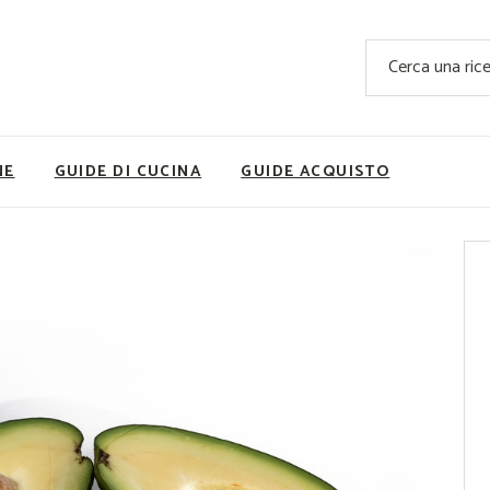
Ricette Facili e Veloci
Cerca
Ricette Primi Piatti
Sup
Ricette Antipasti
Nutrizionis
Ricette Dolci
Ricette V
NE
GUIDE DI CUCINA
GUIDE ACQUISTO
Ricette Carne
Rice
Ricette Secondi
Ricette Pizze e Rustici
Ricette Contorni
vola
Ricette Piatti unici
ne
Ricette Pesce
Video Ricette
Ricette per Ingrediente