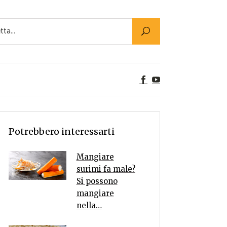
Utility
er Alimenti
ta a tavola
egetariane
tte Vegane
Rumors
Potrebbero interessarti
Mangiare
surimi fa male?
Si possono
mangiare
nella…