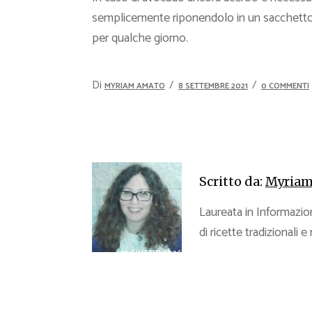
semplicemente riponendolo in un sacchetto d
per qualche giorno.
Di
MYRIAM AMATO
8 SETTEMBRE 2021
0 COMMENTI
Scritto da:
Myriam
Laureata in Informazion
di ricette tradizionali e
23 GIUGNO 2026
Guida
19 G
all’acquisto di
Com
spezie