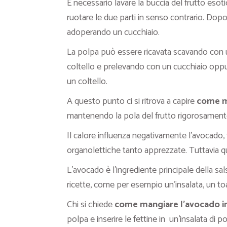
È necessario lavare la buccia del frutto esoti
ruotare le due parti in senso contrario. Dop
adoperando un cucchiaio.
La polpa può essere ricavata scavando con u
coltello e prelevando con un cucchiaio oppu
un coltello.
A questo punto ci si ritrova a capire
come m
mantenendo la pola del frutto rigorosament
Il calore influenza negativamente l’avocado
organolettiche tanto apprezzate. Tuttavia q
L’avocado è l’ingrediente principale della s
ricette, come per esempio un’insalata, un toas
Chi si chiede
come mangiare l’avocado in
polpa e inserire le fettine in un’insalata di po