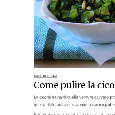
Ricette Contorni
Ricette Piatti unici
Ricette Pesce
Video Ricette
Ricette per Ingrediente
GUIDE DI CUCINA
Come pulire la cico
La cicoria è una di quelle verdure davvero 
amaro delle bietole. Scopriamo
come pulire
Buona, amara e salutare. La cicoria con le sue 