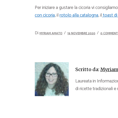
Per iniziare a gustare la cicoria vi consigliam
con cicoria
, il
rotolo alla catalogna
, il
toast di
Di
MYRIAM AMATO
19 NOVEMBRE 2020
0 COMMENT
Scritto da:
Myriam
Laureata in Informazion
di ricette tradizionali e
23 GIUGNO 2026
Guida
19 G
all’acquisto di
Com
spezie