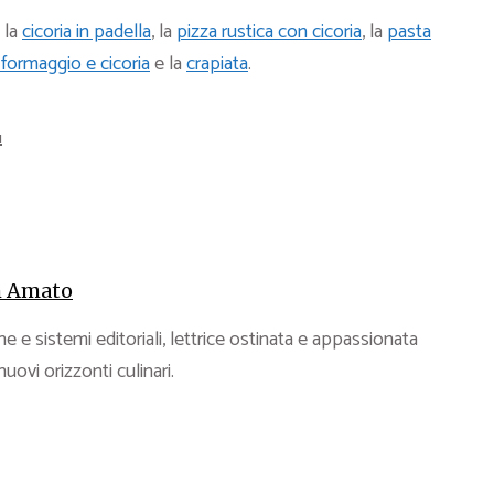
o la
cicoria in padella
, la
pizza rustica con cicoria
, la
pasta
 formaggio e cicoria
e la
crapiata
.
I
 Amato
e e sistemi editoriali, lettrice ostinata e appassionata
 nuovi orizzonti culinari.
IUGNO 2026
e scegliere