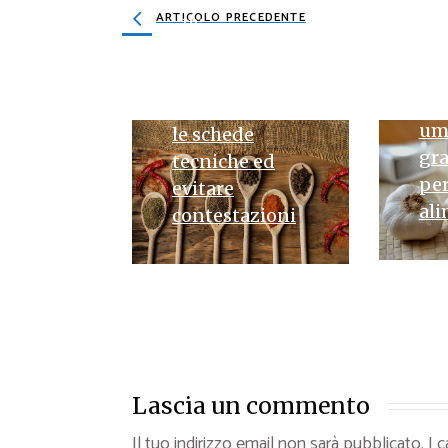
ARTICOLO PRECEDENTE
l’a
all’ingrosso
pol
per salumifici
all
e sughifici:
par
come leggere
umi
le schede
gr
tecniche ed
per
evitare
al
contestazioni
Lascia un commento
Il tuo indirizzo email non sarà pubblicato.
I 