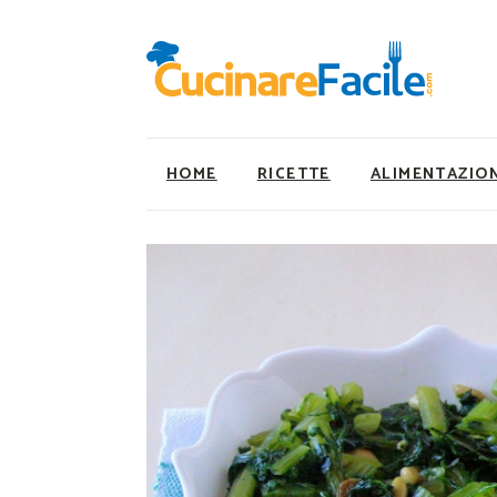
HOME
RICETTE
ALIMENTAZIO
Ricette Facili e Veloci
Utility
Ricette Primi Piatti
Super Alimenti
Ricette Antipasti
Nutrizionista a ta
Ricette Dolci
Ricette Vegetaria
Ricette Carne
Ricette Vegane
Ricette Secondi
Rumors
Ricette Pizze e Rustici