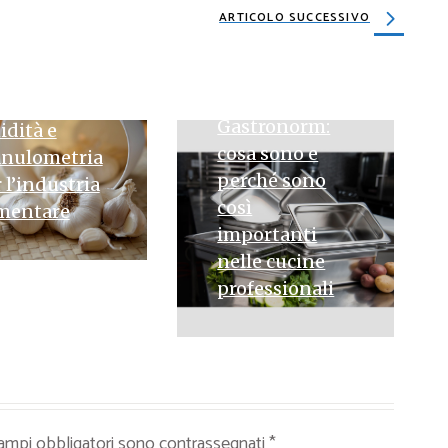
ARTICOLO SUCCESSIVO
glio in
vere
’ingrosso:
18 MARZO 2026
ametri di
Gastronorm:
dità e
cosa sono e
anulometria
perché sono
 l’industria
così
imentare
importanti
nelle cucine
professionali
campi obbligatori sono contrassegnati
*