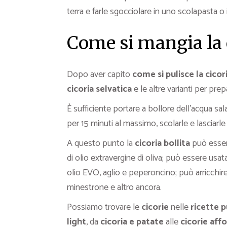
terra e farle sgocciolare in uno scolapasta o 
Come si mangia la 
Dopo aver capito
come si pulisce la cicor
cicoria selvatica
e le altre varianti per prep
È sufficiente portare a bollore dell’acqua sala
per 15 minuti al massimo, scolarle e lasciarle
A questo punto la
cicoria bollita
può esser
di olio extravergine di oliva; può essere usata
olio EVO, aglio e peperoncino; può arricchire
minestrone e altro ancora.
Possiamo trovare le
cicorie
nelle
ricette p
light
, da
cicoria
e patate
alle
cicorie aff