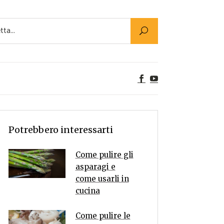
Utility
er Alimenti
ta a tavola
egetariane
tte Vegane
Rumors
Potrebbero interessarti
Come pulire gli
asparagi e
come usarli in
cucina
Come pulire le