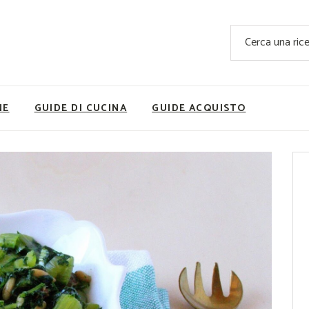
Ricette Facili e Veloci
Cerca
Ricette Primi Piatti
Sup
Ricette Antipasti
Nutrizionis
Ricette Dolci
Ricette V
NE
GUIDE DI CUCINA
GUIDE ACQUISTO
Ricette Carne
Rice
Ricette Secondi
Ricette Pizze e Rustici
Ricette Contorni
vola
Ricette Piatti unici
ne
Ricette Pesce
Video Ricette
Ricette per Ingrediente