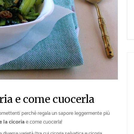
ria e come cuocerla
promettenti perché regala un sapore leggermente più
 la cicoria
e come cuocerla!
diverse varietà (tra cui cicoria selvatica e cicoria