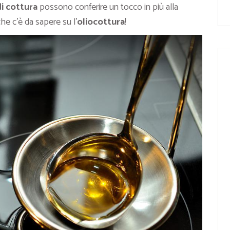
i cottura
possono conferire un tocco in più alla
e c’è da sapere su l’
oliocottura
!