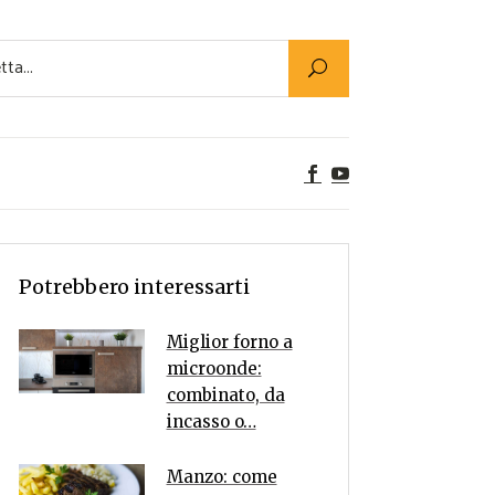
Utility
er Alimenti
ta a tavola
egetariane
tte Vegane
Rumors
Potrebbero interessarti
Miglior forno a
microonde:
combinato, da
incasso o…
Manzo: come