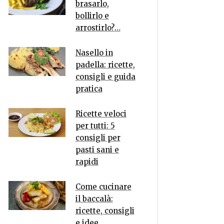
brasarlo,
bollirlo e
arrostirlo?…
Nasello in
padella: ricette,
consigli e guida
pratica
Ricette veloci
per tutti: 5
consigli per
pasti sani e
rapidi
Come cucinare
il baccalà:
ricette, consigli
e idee