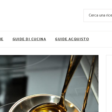
Ricette Facili e Veloci
Cerca
Ricette Primi Piatti
Sup
Ricette Antipasti
Nutrizionis
Ricette Dolci
Ricette V
NE
GUIDE DI CUCINA
GUIDE ACQUISTO
Ricette Carne
Rice
Ricette Secondi
Ricette Pizze e Rustici
Ricette Contorni
vola
Ricette Piatti unici
ne
Ricette Pesce
Video Ricette
Ricette per Ingrediente