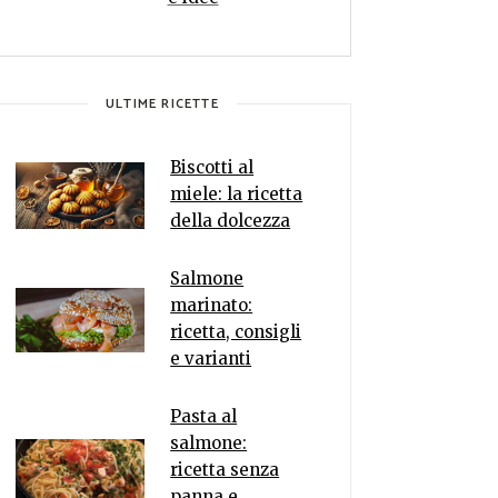
ULTIME RICETTE
Biscotti al
miele: la ricetta
della dolcezza
Salmone
marinato:
ricetta, consigli
e varianti
Pasta al
salmone:
ricetta senza
panna e