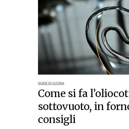
Ricette Contorni
Ricette Piatti unici
Ricette Pesce
Video Ricette
Ricette per Ingrediente
GUIDE DI CUCINA
Come si fa l’olioco
sottovuoto, in forno
consigli