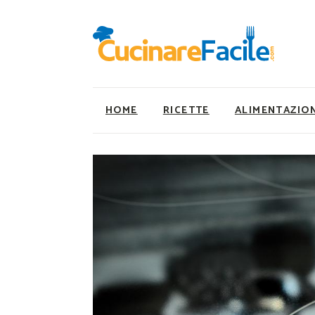
HOME
RICETTE
ALIMENTAZIO
Ricette Facili e Veloci
Utility
Ricette Primi Piatti
Super Alimenti
Ricette Antipasti
Nutrizionista a ta
Ricette Dolci
Ricette Vegetaria
Ricette Carne
Ricette Vegane
Ricette Secondi
Rumors
Ricette Pizze e Rustici