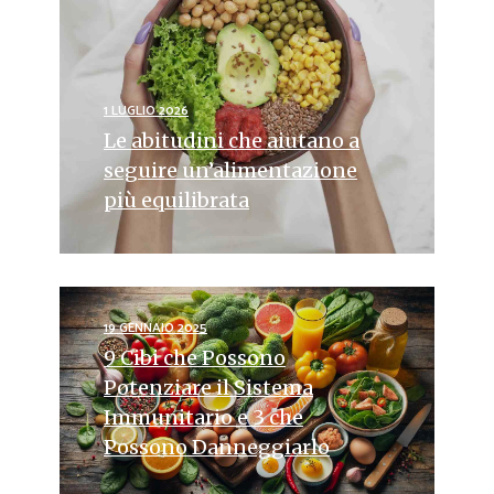
1 LUGLIO 2026
Le abitudini che aiutano a
seguire un’alimentazione
più equilibrata
19 GENNAIO 2025
9 Cibi che Possono
Potenziare il Sistema
Immunitario e 3 che
Possono Danneggiarlo