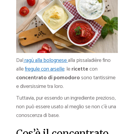
Dal
ragù alla bolognese
alla pissaladière fino
alle
fregule con arselle
: le
ricette
con
concentrato di pomodoro
sono tantissime
e diversissime tra loro.
Tuttavia, pur essendo un ingrediente prezioso,
non può essere usato al meglio se non c’è una
conoscenza di base.
Cos’è il concentrato