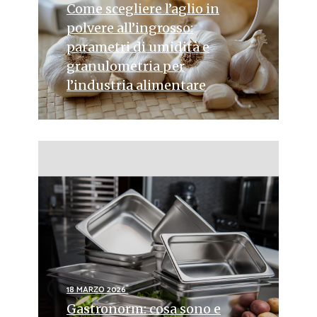
Come scegliere l’aglio in
polvere all’ingrosso:
parametri di umidità e
granulometria per
l’industria alimentare
18 MARZO 2026
Gastronorm: cosa sono e