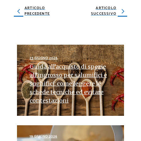
ARTICOLO
ARTICOLO
PRECEDENTE
SUCCESSIVO
23 GIUGNO 2026
Guida all’acquisto di spezie
all’ingrosso per salumifici e
sughifici: come leggere le
schede tecniche ed evitare
contestazioni
19 GIUGNO 2026