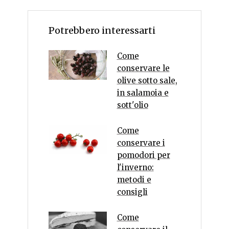
Potrebbero interessarti
Come
conservare le
olive sotto sale,
in salamoia e
sott'olio
Come
conservare i
pomodori per
l'inverno:
metodi e
consigli
Come