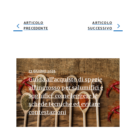
ARTICOLO
ARTICOLO
PRECEDENTE
SUCCESSIVO
23 GIUGNO 2026
Guida all’acquisto di spezie
all’ingrosso per salumifici e
sughifici: come leggere le
schede tecniche ed evitare
contestazioni