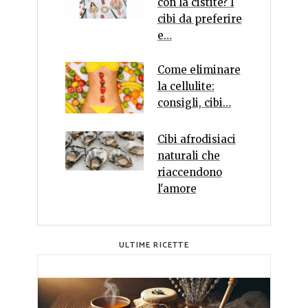
con la cistite? I
cibi da preferire
e…
Come eliminare
la cellulite:
consigli, cibi…
Cibi afrodisiaci
naturali che
riaccendono
l'amore
ULTIME RICETTE