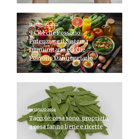
19 GENNAIO 2025
9 Cibi che Possono
Potenziare il Sistema
Immunitario e 3 che
Possono Danneggiarlo
26 LUGLIO 2024
Taccole: cosa sono, proprietà,
a cosa fanno bene e ricette