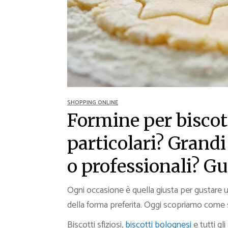
Ricette Contorni
Ricette Piatti unici
Ricette Pesce
Video Ricette
Ricette per Ingrediente
SHOPPING ONLINE
Formine per biscott
particolari? Grand
o professionali? Gu
Ogni occasione è quella giusta per gustare un
della forma preferita. Oggi scopriamo come 
Biscotti sfiziosi,
biscotti bolognesi
e tutti gli