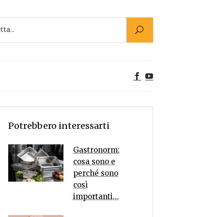
Utility
er Alimenti
ta a tavola
egetariane
tte Vegane
Rumors
Potrebbero interessarti
Gastronorm:
cosa sono e
perché sono
così
importanti…