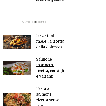
ULTIME RICETTE
Biscotti al
miele: la ricetta
della dolcezza
Salmone
marinato:
ricetta, consigli
e varianti
Pasta al
salmone:
ricetta senza
panna e