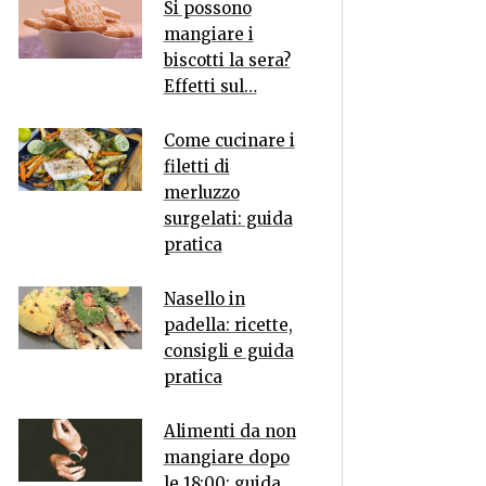
Si possono
mangiare i
biscotti la sera?
Effetti sul…
Come cucinare i
filetti di
merluzzo
surgelati: guida
pratica
Nasello in
padella: ricette,
consigli e guida
pratica
Alimenti da non
mangiare dopo
le 18:00: guida…