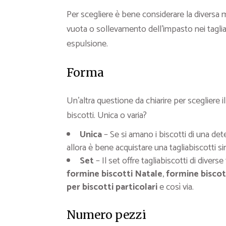
Per scegliere è bene considerare la diversa m
vuota o sollevamento dell’impasto nei tagliab
espulsione.
Forma
Un’altra questione da chiarire per scegliere i
biscotti. Unica o varia?
Unica
– Se si amano i biscotti di una de
allora è bene acquistare una tagliabiscotti si
Set
– Il set offre tagliabiscotti di diver
formine biscotti Natale
,
formine biscot
per biscotti particolari
e così via.
Numero pezzi