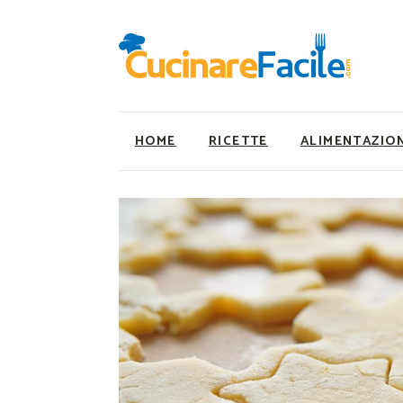
HOME
RICETTE
ALIMENTAZIO
Ricette Facili e Veloci
Utility
Ricette Primi Piatti
Super Alimenti
Ricette Antipasti
Nutrizionista a ta
Ricette Dolci
Ricette Vegetaria
Ricette Carne
Ricette Vegane
Ricette Secondi
Rumors
Ricette Pizze e Rustici