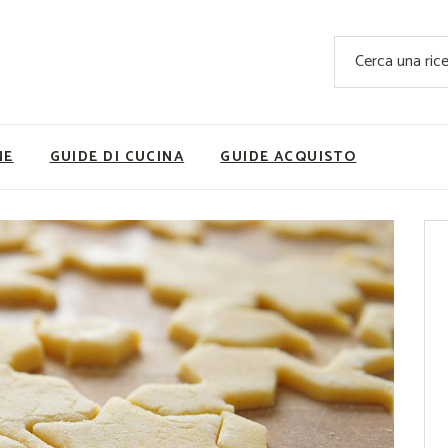
Ricette Facili e Veloci
Cerca
Ricette Primi Piatti
Sup
Ricette Antipasti
Nutrizionis
Ricette Dolci
Ricette V
NE
GUIDE DI CUCINA
GUIDE ACQUISTO
Ricette Carne
Rice
Ricette Secondi
Ricette Pizze e Rustici
Ricette Contorni
vola
Ricette Piatti unici
ne
Ricette Pesce
Video Ricette
Ricette per Ingrediente