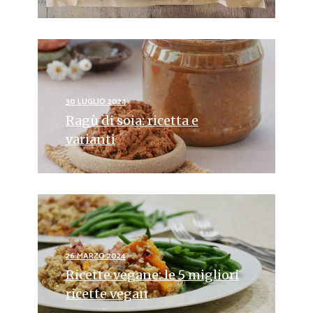
30 LUGLIO 2024
Ragù di soia: ricetta e
varianti
26 MARZO 2024
Ricette vegane: le 5 migliori
ricette vegan