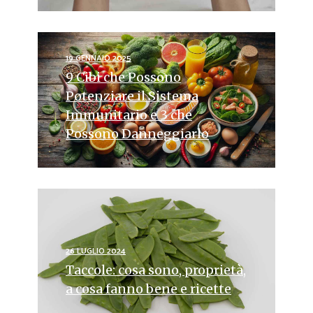
19 GENNAIO 2025
9 Cibi che Possono
Potenziare il Sistema
Immunitario e 3 che
Possono Danneggiarlo
26 LUGLIO 2024
Taccole: cosa sono, proprietà,
a cosa fanno bene e ricette