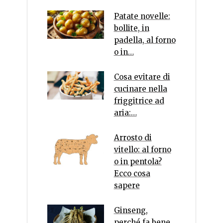
Patate novelle:
bollite, in
padella, al forno
o in…
Cosa evitare di
cucinare nella
friggitrice ad
aria:…
Arrosto di
vitello: al forno
o in pentola?
Ecco cosa
sapere
Ginseng,
perché fa bene