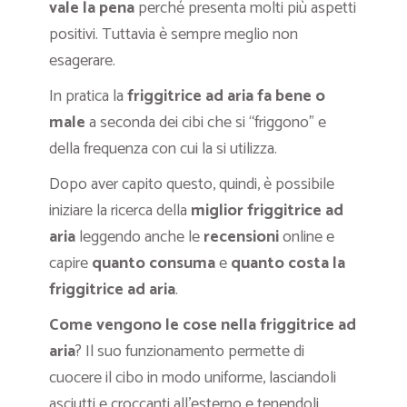
vale la pena
perché presenta molti più aspetti
positivi. Tuttavia è sempre meglio non
esagerare.
In pratica la
friggitrice ad aria fa bene o
male
a seconda dei cibi che si “friggono” e
della frequenza con cui la si utilizza.
Dopo aver capito questo, quindi, è possibile
iniziare la ricerca della
miglior friggitrice ad
aria
leggendo anche le
recensioni
online e
capire
quanto consuma
e
quanto costa la
friggitrice ad aria
.
Come vengono le cose nella friggitrice ad
aria
? Il suo funzionamento permette di
cuocere il cibo in modo uniforme, lasciandoli
asciutti e croccanti all’esterno e tenendoli