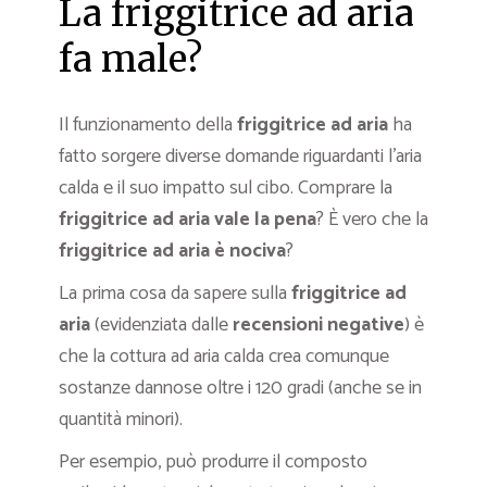
La friggitrice ad aria
fa male?
Il funzionamento della
friggitrice ad aria
ha
fatto sorgere diverse domande riguardanti l’aria
calda e il suo impatto sul cibo. Comprare la
friggitrice ad aria vale la pena
? È vero che la
friggitrice ad aria è nociva
?
La prima cosa da sapere sulla
friggitrice ad
aria
(evidenziata dalle
recensioni negative
) è
che la cottura ad aria calda crea comunque
sostanze dannose oltre i 120 gradi (anche se in
quantità minori).
Per esempio, può produrre il composto