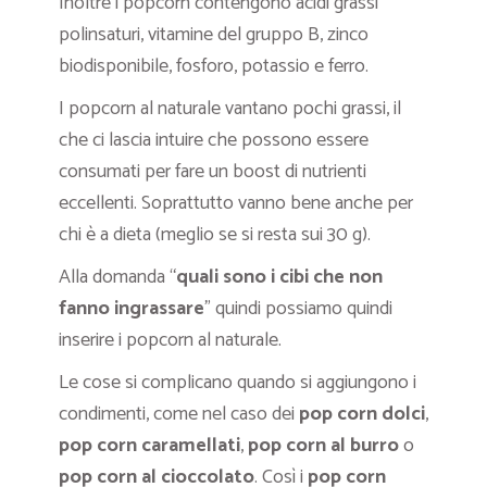
Inoltre i popcorn contengono acidi grassi
polinsaturi, vitamine del gruppo B, zinco
biodisponibile, fosforo, potassio e ferro.
I popcorn al naturale vantano pochi grassi, il
che ci lascia intuire che possono essere
consumati per fare un boost di nutrienti
eccellenti. Soprattutto vanno bene anche per
chi è a dieta (meglio se si resta sui 30 g).
Alla domanda “
quali sono i cibi che non
fanno ingrassare
” quindi possiamo quindi
inserire i popcorn al naturale.
Le cose si complicano quando si aggiungono i
condimenti, come nel caso dei
pop corn dolci
,
pop corn caramellati
,
pop
corn al burro
o
pop corn al cioccolato
. Così i
pop corn