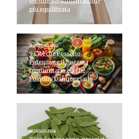
seguire un’alimentazione
più equilibrata
19 GENNAIO 2025
9 Cibi che Possono
Potenziare il Sistema
Immunitario e 3 che
Possono Danneggiarlo
26 LUGLIO 2024