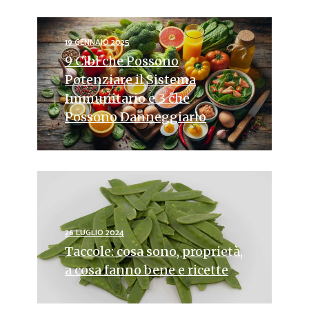
19 GENNAIO 2025
9 Cibi che Possono
Potenziare il Sistema
Immunitario e 3 che
Possono Danneggiarlo
26 LUGLIO 2024
Taccole: cosa sono, proprietà,
a cosa fanno bene e ricette