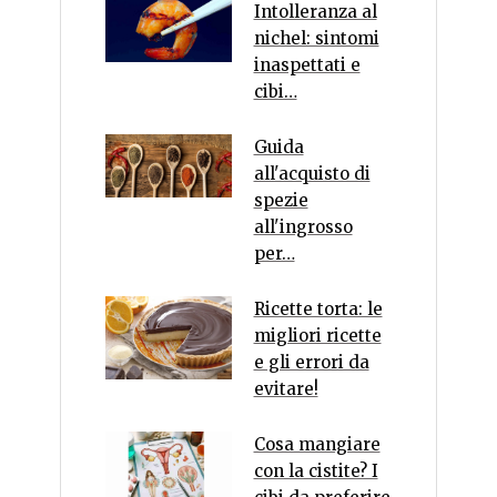
Intolleranza al
nichel: sintomi
inaspettati e
cibi…
Guida
all'acquisto di
spezie
all'ingrosso
per…
Ricette torta: le
migliori ricette
e gli errori da
evitare!
Cosa mangiare
con la cistite? I