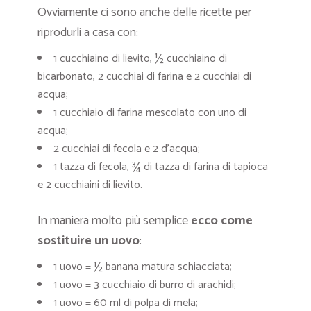
Ovviamente ci sono anche delle ricette per
riprodurli a casa con:
1 cucchiaino di lievito, ½ cucchiaino di
bicarbonato, 2 cucchiai di farina e 2 cucchiai di
acqua;
1 cucchiaio di farina mescolato con uno di
acqua;
2 cucchiai di fecola e 2 d’acqua;
1 tazza di fecola, ¾ di tazza di farina di tapioca
e 2 cucchiaini di lievito.
In maniera molto più semplice
ecco come
sostituire un uovo
:
1 uovo = ½ banana matura schiacciata;
1 uovo = 3 cucchiaio di burro di arachidi;
1 uovo = 60 ml di polpa di mela;