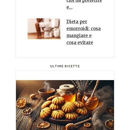
cibi da preferire
e…
Dieta per
emorroidi: cosa
mangiare e
cosa evitare
ULTIME RICETTE