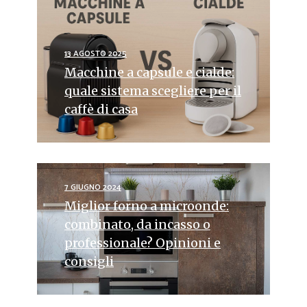
13 AGOSTO 2025
Macchine a capsule e cialde:
quale sistema scegliere per il
caffè di casa
7 GIUGNO 2024
Miglior forno a microonde:
combinato, da incasso o
professionale? Opinioni e
consigli