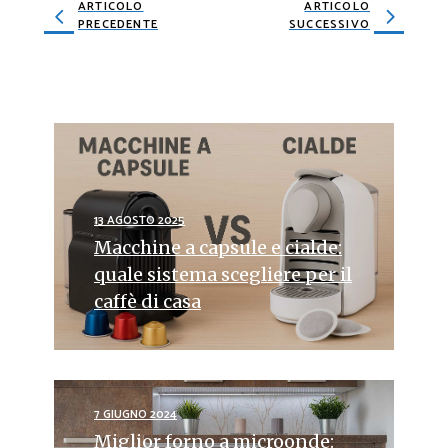
ARTICOLO
ARTICOLO
PRECEDENTE
SUCCESSIVO
13 AGOSTO 2025
Macchine a capsule e cialde:
quale sistema scegliere per il
caffè di casa
7 GIUGNO 2024
Miglior forno a microonde: