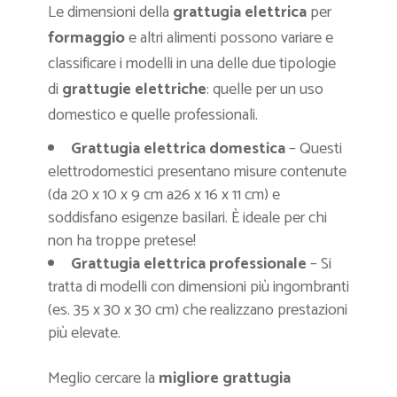
Le dimensioni della
grattugia elettrica
per
formaggio
e altri alimenti possono variare e
classificare i modelli in una delle due tipologie
di
grattugie elettriche
: quelle per un uso
domestico e quelle professionali.
Grattugia elettrica domestica
– Questi
elettrodomestici presentano misure contenute
(da 20 x 10 x 9 cm a26 x 16 x 11 cm) e
soddisfano esigenze basilari. È ideale per chi
non ha troppe pretese!
Grattugia elettrica professionale
– Si
tratta di modelli con dimensioni più ingombranti
(es. 35 x 30 x 30 cm) che realizzano prestazioni
più elevate.
Meglio cercare la
migliore grattugia